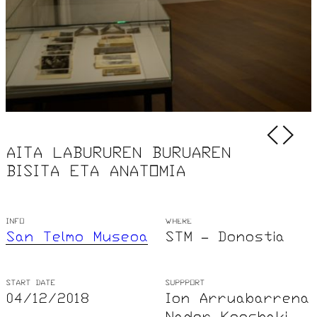
AITA LABURUREN BURUAREN
BISITA ETA ANATOMIA
INFO
WHERE
San Telmo Museoa
STM – Donostia
START DATE
SUPPPORT
04/12/2018
Ion Arruabarrena