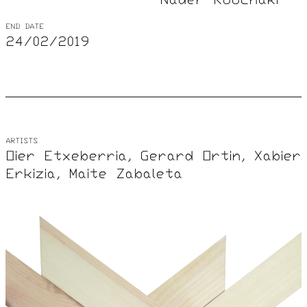
Nader Koochaki
END DATE
24/02/2019
ARTISTS
Oier Etxeberria, Gerard Ortin, Xabier
Erkizia, Maite Zabaleta